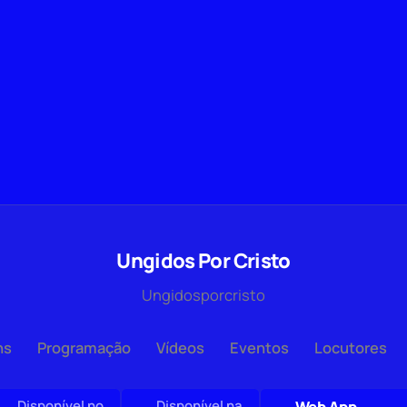
Ungidos Por Cristo
Ungidosporcristo
ns
Programação
Vídeos
Eventos
Locutores
Disponível no
Disponível na
Web App