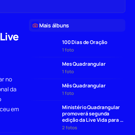
Mais álbuns
Live
100 Dias de Oração
1 foto
Mes Quadrangular
1 foto
ar no
Mês Quadrangular
onal da
1 foto
o
Ministério Quadrangular
eceu em
promoverá segunda
edição da Live Vida para o
Brasil
2 fotos