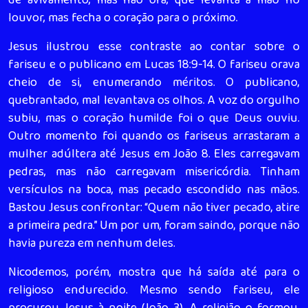
de avivamento, mas não ora; que levanta a mão no
louvor, mas fecha o coração para o próximo.
Jesus ilustrou esse contraste ao contar sobre o
fariseu e o publicano em Lucas 18:9-14. O fariseu orava
cheio de si, enumerando méritos. O publicano,
quebrantado, mal levantava os olhos. A voz do orgulho
subiu, mas o coração humilde foi o que Deus ouviu.
Outro momento foi quando os fariseus arrastaram a
mulher adúltera até Jesus em João 8. Eles carregavam
pedras, mas não carregavam misericórdia. Tinham
versículos na boca, mas pecado escondido nas mãos.
Bastou Jesus confrontar: “Quem não tiver pecado, atire
a primeira pedra.” Um por um, foram saindo, porque não
havia pureza em nenhum deles.
Nicodemos, porém, mostra que há saída até para o
religioso endurecido. Mesmo sendo fariseu, ele